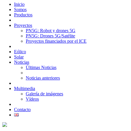
Inicio
Somos
Productos
Proyectos
PN5G: Robot y drones 5G
PN5G: Drones 5G/Satélite
Proyectos financiados por el ICE
Eólico
Solar
Noticias
Últimas Noticias
Noticias anteriores
Multimedia
Galería de imágenes
Vídeos
Contacto