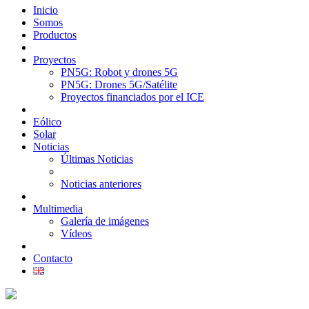
Inicio
Somos
Productos
Proyectos
PN5G: Robot y drones 5G
PN5G: Drones 5G/Satélite
Proyectos financiados por el ICE
Eólico
Solar
Noticias
Últimas Noticias
Noticias anteriores
Multimedia
Galería de imágenes
Vídeos
Contacto