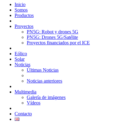
Inicio
Somos
Productos
Proyectos
PN5G: Robot y drones 5G
PN5G: Drones 5G/Satélite
Proyectos financiados por el ICE
Eólico
Solar
Noticias
Últimas Noticias
Noticias anteriores
Multimedia
Galería de imágenes
Vídeos
Contacto