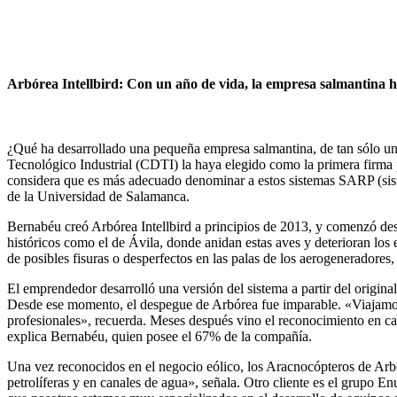
Arbórea Intellbird: Con un año de vida, la empresa salmantina ha
¿Qué ha desarrollado una pequeña empresa salmantina, de tan sólo un 
Tecnológico Industrial (CDTI) la haya elegido como la primera firma p
considera que es más adecuado denominar a estos sistemas SARP (sist
de la Universidad de Salamanca.
Bernabéu creó Arbórea Intellbird a principios de 2013, y comenzó desa
históricos como el de Ávila, donde anidan estas aves y deterioran los e
de posibles fisuras o desperfectos en las palas de los aerogeneradores
El emprendedor desarrolló una versión del sistema a partir del origin
Desde ese momento, el despegue de Arbórea fue imparable. «Viajamos 
profesionales», recuerda. Meses después vino el reconocimiento en cas
explica Bernabéu, quien posee el 67% de la compañía.
Una vez reconocidos en el negocio eólico, los Aracnocópteros de Arbór
petrolíferas y en canales de agua», señala. Otro cliente es el grupo En