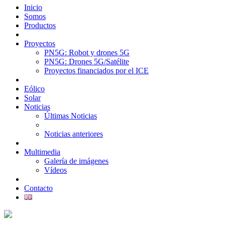
Inicio
Somos
Productos
Proyectos
PN5G: Robot y drones 5G
PN5G: Drones 5G/Satélite
Proyectos financiados por el ICE
Eólico
Solar
Noticias
Últimas Noticias
Noticias anteriores
Multimedia
Galería de imágenes
Vídeos
Contacto