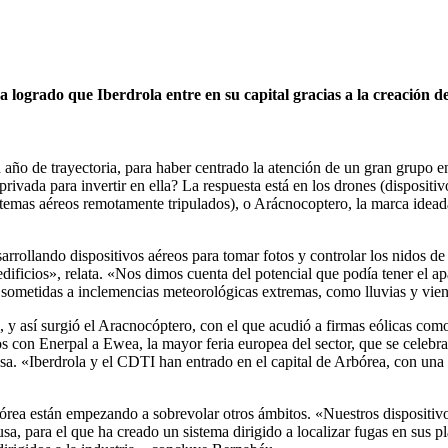
 logrado que Iberdrola entre en su capital gracias a la creación de
año de trayectoria, para haber centrado la atención de un gran grupo en
rivada para invertir en ella? La respuesta está en los drones (dispositi
emas aéreos remotamente tripulados), o Arácnocoptero, la marca ideada 
rrollando dispositivos aéreos para tomar fotos y controlar los nidos de
dificios», relata. «Nos dimos cuenta del potencial que podía tener el ap
, sometidas a inclemencias meteorológicas extremas, como lluvias y vient
al, y así surgió el Aracnocóptero, con el que acudió a firmas eólicas c
con Enerpal a Ewea, la mayor feria europea del sector, que se celebra
a. «Iberdrola y el CDTI han entrado en el capital de Arbórea, con una 
ea están empezando a sobrevolar otros ámbitos. «Nuestros dispositivos 
usa, para el que ha creado un sistema dirigido a localizar fugas en sus p