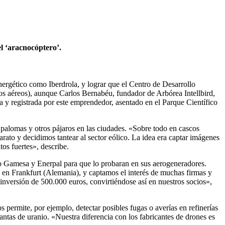
l ‘aracnocóptero’.
ergético como Iberdrola, y lograr que el Centro de Desarrollo
vos aéreos), aunque Carlos Bernabéu, fundador de Arbórea Intellbird,
y registrada por este emprendedor, asentado en el Parque Científico
 palomas y otros pájaros en las ciudades. «Sobre todo en cascos
arato y decidimos tantear al sector eólico. La idea era captar imágenes
os fuertes», describe.
omo Gamesa y Enerpal para que lo probaran en sus aerogeneradores.
 en Frankfurt (Alemania), y captamos el interés de muchas firmas y
inversión de 500.000 euros, convirtiéndose así en nuestros socios»,
permite, por ejemplo, detectar posibles fugas o averías en refinerías
lantas de uranio. «Nuestra diferencia con los fabricantes de drones es