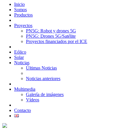
Inicio
Somos
Productos
Proyectos
PN5G: Robot y drones 5G
PN5G: Drones 5G/Satélite
Proyectos financiados por el ICE
Eólico
Solar
Noticias
Últimas Noticias
Noticias anteriores
Multimedia
Galería de imágenes
Vídeos
Contacto