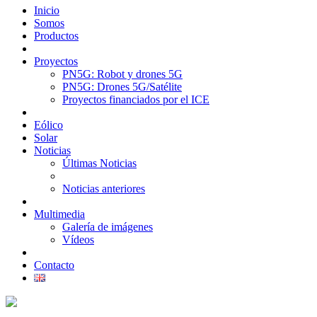
Inicio
Somos
Productos
Proyectos
PN5G: Robot y drones 5G
PN5G: Drones 5G/Satélite
Proyectos financiados por el ICE
Eólico
Solar
Noticias
Últimas Noticias
Noticias anteriores
Multimedia
Galería de imágenes
Vídeos
Contacto